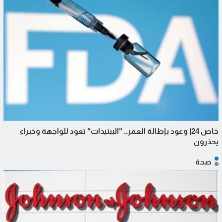
خاص 24| وعود بإطالة العمر.. "الببتيدات" تعود للواجهة وخبراء
يحذرون
صحة