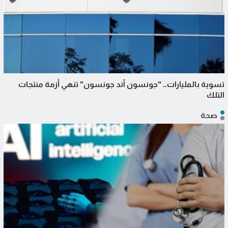
تسوية بالمليارات.. "جونسون آند جونسون" تنهي أزمة منتجات
التلك
صحة