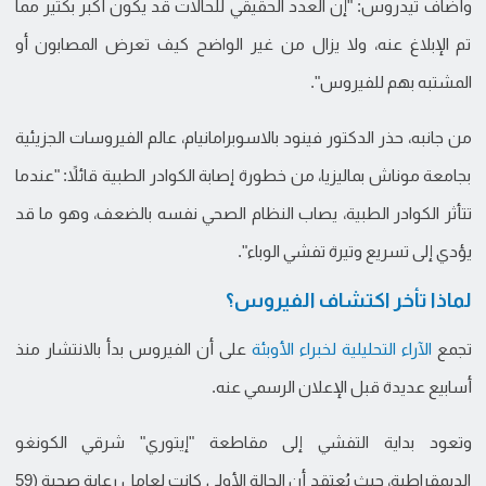
وأضاف تيدروس: "إن العدد الحقيقي للحالات قد يكون أكبر بكثير مما
تم الإبلاغ عنه، ولا يزال من غير الواضح كيف تعرض المصابون أو
المشتبه بهم للفيروس".
من جانبه، حذر الدكتور فينود بالاسوبرامانيام، عالم الفيروسات الجزيئية
بجامعة موناش بماليزيا، من خطورة إصابة الكوادر الطبية قائلاً: "عندما
تتأثر الكوادر الطبية، يصاب النظام الصحي نفسه بالضعف، وهو ما قد
يؤدي إلى تسريع وتيرة تفشي الوباء".
لماذا تأخر اكتشاف الفيروس؟
تجمع
الآراء التحليلية لخبراء الأوبئة
على أن الفيروس بدأ بالانتشار منذ
أسابيع عديدة قبل الإعلان الرسمي عنه.
وتعود بداية التفشي إلى مقاطعة "إيتوري" شرقي الكونغو
الديمقراطية، حيث يُعتقد أن الحالة الأولى كانت لعامل رعاية صحية (59