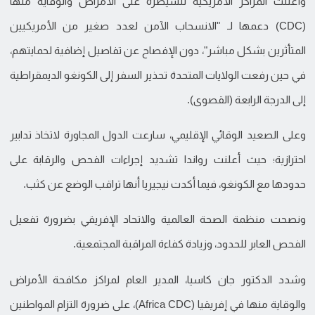
وأعلنت المراكز الأمريكية للسيطرة على الأمراض والوقاية منها
(CDC) دعمها لـ "الانسحاب الآمن لعدد صغير من الأمريكيين
المتأثرين بشكل مباشر"، دون الإفصاح عن تفاصيل إضافية لحمايتهم،
في حين رفعت الولايات المتحدة تحذير السفر إلى الكونغو الديمقراطية
إلى الدرجة الرابعة (القصوى).
وعلى الصعيد الوقائي الإقليمي، سارعت الدول المجاورة لاتخاذ تدابير
احترازية؛ حيث أعلنت رواندا تشديد إجراءات الفحص والرقابة على
حدودها مع الكونغو، فيما أكدت نيجيريا أنها تراقب الوضع عن كثب.
ونصحت منظمة الصحة العالمية والاتحاد الإفريقي بضرورة تفعيل
الفحص العابر للحدود، وزيادة كفاءة المراقبة المجتمعية.
وشدد الدكتور جان كاسيا، المدير العام لمراكز مكافحة الأمراض
والوقاية منها في إفريقيا (Africa CDC)، على ضرورة التزام المواطنين