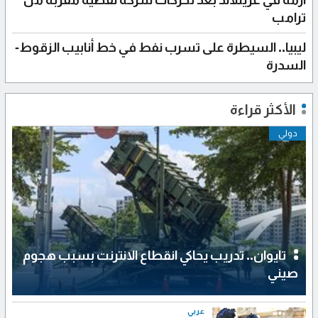
أزمة في غرينلاند بعد تحركات شركة نفطية مقربة من
ترامب
ليبيا.. السيطرة على تسرب نفط في خط أنابيب الزقوط-
السدرة
الأكثر قراءة
دولي
تايوان.. تدريب يحاكي انقطاع الانترنت بسبب هجوم
صيني
عربي