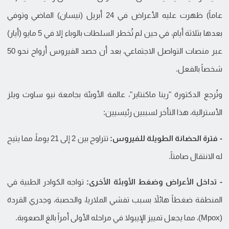
عاماً) ظهرت عليه الأعراض في 24 أبريل (نيسان) الماضي وتوفي
بعدها بثلاثة أيام، في حين لم تُخطر السلطات بالوباء إلا في 5 مايو (أيار)
عبر منصات التواصل الاجتماعي، بعد أن حصد الفيروس أرواح نحو 50
شخصاً بالفعل.
وتُرجع الدكتورة "رينا ماكنتاير"، عالمة الأوبئة بجامعة نيو ساوث ويلز
الأسترالية، هذا التأخر لسببين رئيسيين:
- فترة الحضانة الطويلة للفيروس:
تتراوح بين 2 إلى 21 يوماً، مما يتيح
له الانتقال صامتاً.
- تداخل الأعراض وضغط الأوبئة الأخرى:
تواجه الكوادر الطبية في
المنطقة ضغطاً هائلاً بسبب تفشي الملاريا، والحصبة، وجدري القردة
(Mpox)، مما يجعل تمييز الإيبولا في مراحله الأولى أمراً بالغ الصعوبة.