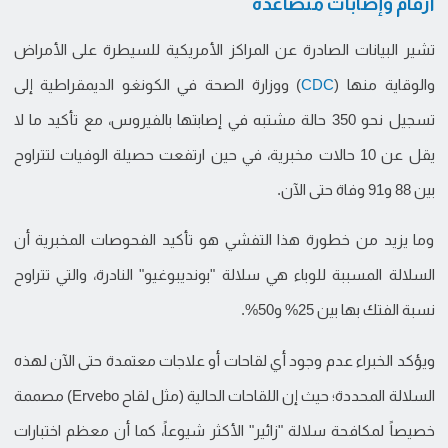
أرقام وإصابات متصاعدة
تشير البيانات الصادرة عن المراكز الأمريكية للسيطرة على الأمراض
والوقاية منها (
CDC
) ووزارة الصحة في الكونغو الديمقراطية إلى
تسجيل نحو 350 حالة مشتبه في إصابتها بالفيروس، مع تأكيد ما لا
يقل عن 10 حالات مخبرية، في حين ارتفعت حصيلة الوفيات لتتراوح
بين 88 و91 وفاة حتى الآن.
وما يزيد من خطورة هذا التفشي هو تأكيد الفحوصات المخبرية أن
السلالة المسببة للوباء هي سلالة "بونديبوغيو" النادرة، والتي تتراوح
نسبة الفتك بها بين 25% و50%.
ويؤكد الخبراء عدم وجود أي لقاحات أو علاجات معتمدة حتى الآن لهذه
السلالة المحددة؛ حيث إن اللقاحات الحالية (مثل لقاح Ervebo) مصممة
خصيصاً لمكافحة سلالة "زائير" الأكثر شيوعاً، كما أن معظم اختبارات