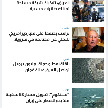
العراق: تفكيك شبكة مسلحة
تمتلك طائرات مسيرة
اقتصاد
ترامب يضغط على ملياردير أمريكي
للتخلي عن مصالحه في فنزويلا
دولي
ناقلة نفط محملة بمليون برميل
تواصل الغرق قبالة عُمان
دولي
"سنتكوم": تحويل مسار 53 سفينة
منذ بدء الحصار على إيران