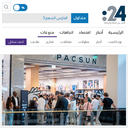
متداول
الفارس الشهم 3
الرئيسية
أخبار
اقتصاد
اتجاهات
منوعات
بودكاست
أخبار
بطولات
مقابلات
تقارير
ملاعب
لايف ستايل
ثق