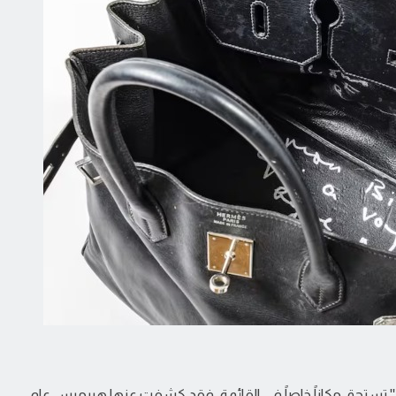
رغم أنها ليست حقيبة تقليدية، فإن "Sac Bijou Birkin" تستحق مكاناً خاصاً في القائمة، فقد كشفت عنها هيرميس عام