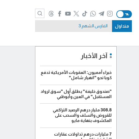
متداول
الفارس الشهم 3
آخر الأخبار
خبراء أمميون: العقوبات الأمريكية تدفع
كوبا نحو "انهيار شامل"
"صندوق خليفة" يطلق أول "سوق لرواد
المستقبل" في العين وأبوظبي
308.8 مليار درهم الرصيد التراكمي
للقروض والسلف والسحب على
المكشوف بنهاية مايو
7 مليارات درهم تداولات عقارات