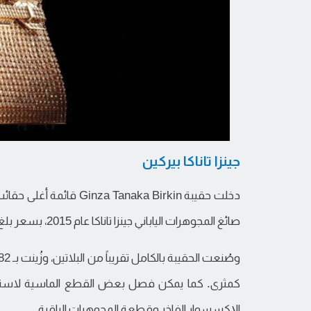
جينزا تاناكا بيركين
دخلت حقيبة naka Birkin
صائغ المجوهرات الياباني جينزا تاناكا عام 2015، بسعر بلغ نحو 1.9 مليون دولار.
كمثرى. كما يمكن فصل بعض القطع الماسية لاستخدا
الإكسسوار الفاخر وقطعة المجوهرات الراقية.