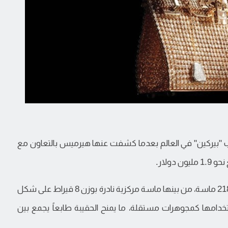
Ginza Ta قائمة أغلى حقائب "بيركين" في العالم بعدما كشفت عنها هيرميس بالتعاون مع
وصُنعت الحقيبة بالكامل تقريباً من البلاتين، وزُينت بـ 2182 ماسة، من بينها ماسة مركزية نادرة بوزن 8 قيراط على شكل
مها كمجوهرات مستقلة، ما يمنح الحقيبة طابعاً يجمع بين