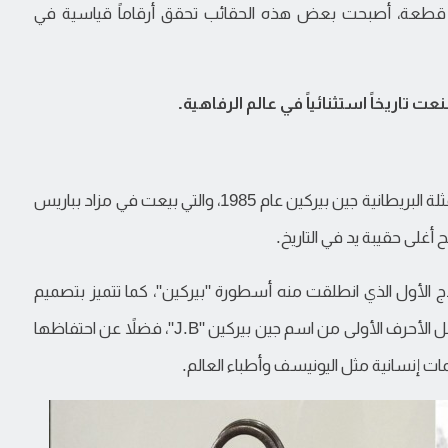
 كل قطعة، أصبحت بعض هذه الحقائب تحقق أرقاماً قياسية في
ت تاريخاً استثنائياً في عالم الرفاهية.
تتصدر القائمة الحقيبة الأصلية التي صُنعت خصيصاً للممثلة البريطانية جين بيركين عام 1985، والتي بيعت في مزاد بباريس
وذج الأول الذي انطلقت منه أسطورة "بيركين"، كما تتميز بتصميم
فريد يجمع بين طرازي "بيركين 35" و"بيركين 40"، وتحمل الأحرف الأولى من اسم جين بيركين "J.B"، فضلاً عن احتفاظها
 إنسانية مثل اليونيسف وأطباء العالم.