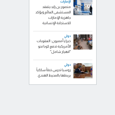
الإمارات
منصور بن زايد يتفقد
المستشفى العائم ويؤكد
جاهزية الإمارات
للاستجابة الإنسانية
دولي
خبراء أمميون: العقوبات
الأمريكية تدفع كوبا نحو
"انهيار شامل"
دولي
روسيا تدرس خطاً سككياً
يربطها بالمحيط الهندي