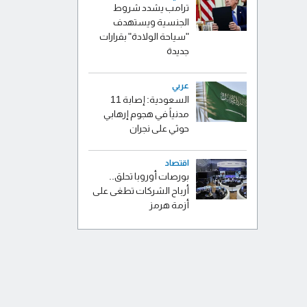
ترامب يشدد شروط
الجنسية ويستهدف
"سياحة الولادة" بقرارات
جديدة
عربي
السعودية: إصابة 11
مدنياً في هجوم إرهابي
حوثي على نجران
اقتصاد
بورصات أوروبا تحلق..
أرباح الشركات تطغى على
أزمة هرمز