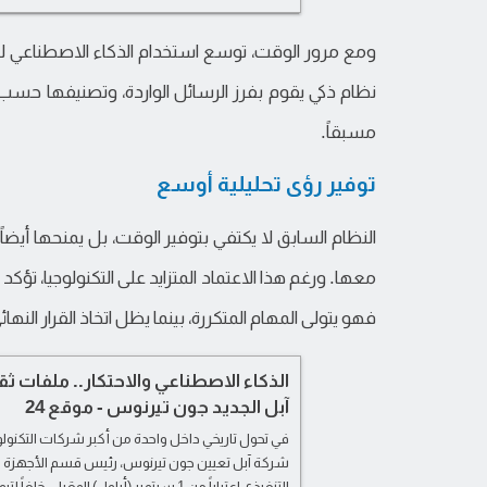
نظام ذكي يقوم بفرز الرسائل الواردة، وتصنيفها حسب
مسبقاً.
توفير رؤى تحليلية أوسع
النظام السابق لا يكتفي بتوفير الوقت، بل يمنحها أيضا
معها. ورغم هذا الاعتماد المتزايد على التكنولوجيا، تؤكد 
فهو يتولى المهام المتكررة، بينما يظل اتخاذ القرار النهائ
الذكاء الاصطناعي والاحتكار.. ملفات ثق
آبل الجديد جون تيرنوس - موقع 24
في تحول تاريخي داخل واحدة من أكبر شركات التكنولوج
شركة آبل تعيين جون تيرنوس، رئيس قسم الأجهزة ا
التنفيذي اعتباراً من 1 سبتمبر (أيلول) المقب