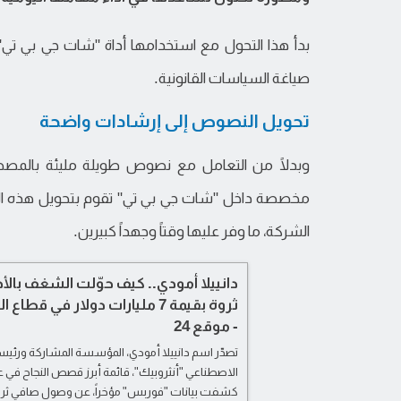
بدأ هذا التحول مع استخدامها أداة "شات جي بي تي"
صياغة السياسات القانونية.
تحويل النصوص إلى إرشادات واضحة
وبدلًا من التعامل مع نصوص طويلة مليئة بالمصطل
مخصصة داخل "شات جي بي تي" تقوم بتحويل هذه ال
الشركة، ما وفر عليها وقتاً وجهداً كبيرين.
دانييلا أمودي.. كيف حوّلت الشغف بالأد
ثروة بقيمة 7 مليارات دولار في ق
- موقع 24
تصدّر اسم دانييلا أمودي، المؤسسة المشاركة ورئيس
الاصطناعي "أنثروبيك"، قائمة أبرز قصص النجاح في عال
كشفت بيانات "فوربس" مؤخراً، عن وصول صافي ثروتها نحو 7 مليار