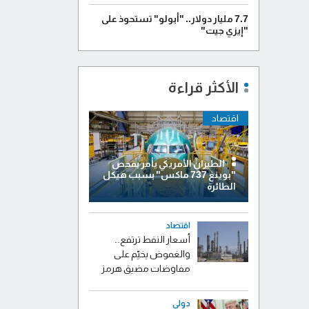
7.7 مليار دولار.. "أبولو" تستحوذ على
"إيزي جيت"
الأكثر قراءة
اقتصاد
الطيران الأمريكي يأمر بفحص
"بوينغ 737 ماكس" بسبب هيكل
الطائرة
اقتصاد
أسعار النفط ترتفع..
والغموض يخيّم على
مفاوضات مضيق هرمز
دولي