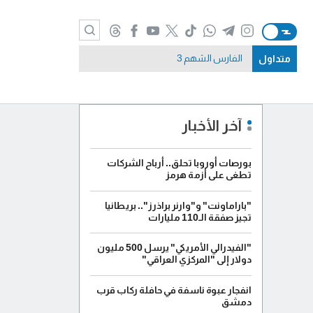
متداول
الفارس الشهم 3
آخر الأخبار
بورصات أوروبا تحلق.. أرباح الشركات
تطغى على أزمة هرمز
"باراماونت" و"وارنر براذرز".. بريطانيا
تجيز صفقة الـ110 مليارات
"الفيدرالي الأمريكي" يرسل 500 مليون
دولار إلى "المركزي العراقي"
انفجار عبوة ناسفة في حافلة ركاب قرب
دمشق