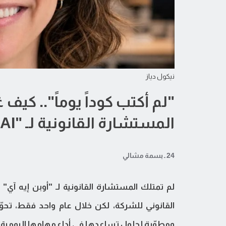
نيكول دياز
"لم أكتب كوداً يوماً".. كيف 
المستشارة القانونية لـ "OpenAI"؟
24 ـ بسمة مشالي
لم تمتلك المستشارة القانونية لـ "أوبن إيه آي" 
القانوني للشركة، لكن خلال عام واحد فقط، تحو
ومطوّرة لحلول تساعدها في أداء مهامها اليومية