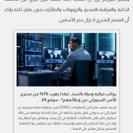
الذكية، والمراقبة بالفيديو، والروبوتات، والطائرات بدون طيار، لكنه يؤكد
أن العنصر البشري لا يزال حجر الأساس.
رواتب خيالية وحياة بائسة.. لماذا يهرب 75% من مديري
الأمن السيبراني من وظائفهم؟ - موقع 24
لم يعد منصب مدير أمن المعلومات (CISO) مجرد وظيفة تقنية مرموقة، بل
تحول إلى عبء يومي ثقيل يلاحق شاغليه على مدار الساعة، وتضعه في حالة
استنفار دائم، يتلقى المكالمات الطارئة في أي وقت، ويتعامل مع أعطال قد
تؤثر على حياة أشخاص أو مصير مؤسسات كاملة، حيث ينعكس هذا الضغط
المستمر بشكل مباشر على الصحة ...