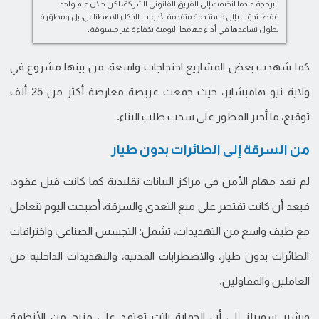
البرمجة عندما انضمت إلى الفريق القانوني للشركة، لكن خلال عام واحد
فقط، تحوّلت إلى مستخدمة متقدمة لأدوات الذكاء الاصطناعي، بل ومطوّرة
لحلول تساعدها في أداء مهامها اليومية بكفاءة غير مسبوقة.
كما شهدت بعض المشاريع احتجاجات واسعة، من بينها مشروع في
ولاية نيو هامبشاير، حيث جمعت عريضة معارضة أكثر من 25 ألف
توقيع، ما أجبر المطور على سحب طلب البناء.
من السرقة إلى الطائرات بدون طيار
لم تعد مهام الأمن في مراكز البيانات تقليدية كما كانت قبل عقود،
فبعد أن كانت تقتصر على منع التعدي والسرقة، أصبحت اليوم تتعامل
مع طيف واسع من التهديدات، تشمل: التجسس الصناعي، واختراقات
الطائرات بدون طيار، والاضطرابات المدنية، والتهديدات الداخلية من
العاملين والمقاولين,
ويشير سوريلز إلى أن الحماية باتت تعتمد على مزيج من الأنظمة