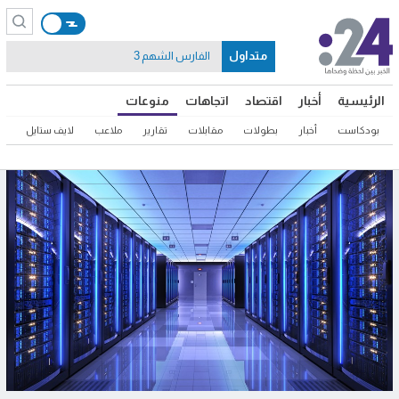
متداول
الفارس الشهم 3
الرئيسية
أخبار
اقتصاد
اتجاهات
منوعات
بودكاست
أخبار
بطولات
مقابلات
تقارير
ملاعب
لايف ستايل
ثق