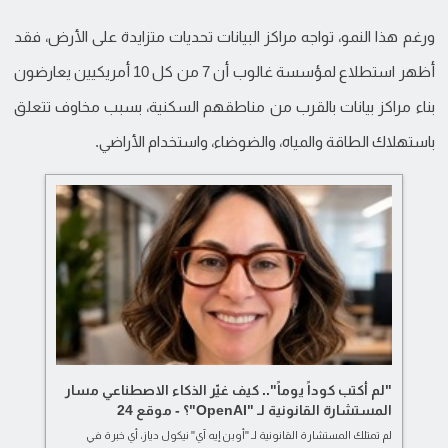
ورغم هذا النمو، تواجه مراكز البيانات تحديات متزايدة على الأرض، فقد
أظهر استطلاع لمؤسسة غالوب أن 7 من كل 10 أمريكيين يعارضون
بناء مراكز بيانات بالقرب من مناطقهم السكنية، بسبب مخاوف تتعلق
باستهلاك الطاقة والمياه، والضوضاء، واستخدام الأراضي.
"لم أكتب كوداً يوماً".. كيف غيّر الذكاء الاصطناعي مسار
المستشارة القانونية لـ "OpenAI"؟ - موقع 24
لم تمتلك المستشارة القانونية لـ "أوبن إيه آي" نيكول دياز، أي خبرة في