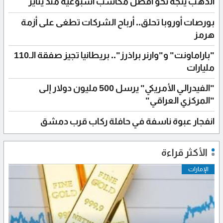
الذهب يتجه نحو أفضل مكاسب أسبوعية منذ يناير
بورصات أوروبا تحلق.. أرباح الشركات تطغى على أزمة
هرمز
"باراماونت" و"وارنر براذرز".. بريطانيا تجيز صفقة الـ110
مليارات
"الفيدرالي الأمريكي" يرسل 500 مليون دولار إلى
"المركزي العراقي"
انفجار عبوة ناسفة في حافلة ركاب قرب دمشق
الأكثر قراءة
الإمارات