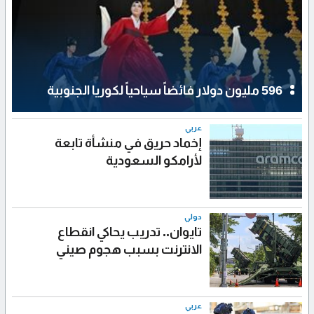
596 مليون دولار فائضاً سياحياً لكوريا الجنوبية
عربي
إخماد حريق في منشأة تابعة
لأرامكو السعودية
دولي
تايوان.. تدريب يحاكي انقطاع
الانترنت بسبب هجوم صيني
عربي