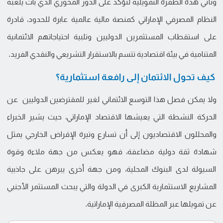
وتأتي هذه الطفرة التمويلية لتؤكد على الدور المحوري الذي بات يلعبه
النظام المصرفي الإماراتي كمنصة مالية عالمية عابرة للحدود، قادرة
على استقطاب المستثمرين الدوليين وتلبية احتياجاتهم الائتمانية
المتنامية في بيئة اقتصادية تتسم بالاستقرار التشريعي والنقدي الفريد.
كيف تحول الائتمان إلى رافعة استثمارية؟
ولا يمكن فصل هذا التوسع الائتماني لغير للمقترضين الدوليين عن
الحركة النشطة التي يعيشها الاقتصاد الإماراتي، حيث يشير الخبراء
والمحللون الاقتصاديون إلى أن تسارع وتيرة الإقراض الخارجي يمثل
شهادة ثقة دولية مضاعفة، فهو يعكس من جهة ملاءة وقوة
السيولة لدى البنوك المحلية، ومن جهة أخرى يبرهن على جاذبية
المشاريع الاستثمارية الكبرى في الدولة والتي يبحث المستثمر الأجنبي
عن تمويلها عبر المظلة المصرفية الإماراتية.