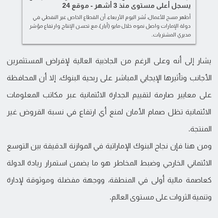
يسجل أعلى مستوى منذ 3 أشهر - موقع 24
أظهر مسح للأعمال، نُشر اليوم الأربعاء، أن القطاع الخاص غير النفطي في
دولة الإمارات واصل نموه خلال مايو (أيار)، مع تحسن الإنتاج وارتفاع مؤشر
مديري المشتريات.
يشار إلى أنه وعلى الرغم من الجاذبية العالية لإقراض المستثمرين
الأجانب وتأثيرها الإيجابي المباشر على ربحية البنوك، إلا أن المحافظة
على معايير صارمة لتقييم الجدارة الائتمانية عبر مكاتب المعلومات
الائتمانية تظل صمام الأمان لمنع أي ارتفاع في نسبة القروض غير
المنتجة.
ومن هنا فإن نجاح البنوك الإماراتية في الموازنة الدقيقة بين التوسع
الائتماني الخارجي وضبط المخاطر هو ما يضمن استمرار ريادة الدولة
كعاصمة مالية أولى في المنطقة، ووجهة مفضلة وموثوقة لإدارة
وتنمية الثروات على مستوى العالم.