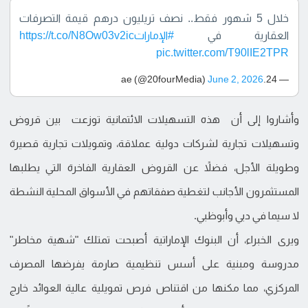
خلال 5 شهور فقط.. نصف تريليون درهم قيمة التصرفات
العقارية في
#الإمارات
https://t.co/N8Ow03v2ic
pic.twitter.com/T90lIE2TPR
June 2, 2026
— 24.ae (@20fourMedia)
وأشاروا إلى أن هذه التسهيلات الائتمانية توزعت بين قروض
وتسهيلات تجارية لشركات دولية عملاقة، وتمويلات تجارية قصيرة
وطويلة الأجل، فضلاً عن القروض العقارية الفاخرة التي يطلبها
المستثمرون الأجانب لتغطية صفقاتهم في الأسواق المحلية النشطة
لا سيما في دبي وأبوظبي.
ويرى الخبراء، أن البنوك الإماراتية أصبحت تمتلك "شهية مخاطر"
مدروسة ومبنية على أسس تنظيمية صارمة يفرضها المصرف
المركزي، مما مكنها من اقتناص فرص تمويلية عالية العوائد خارج