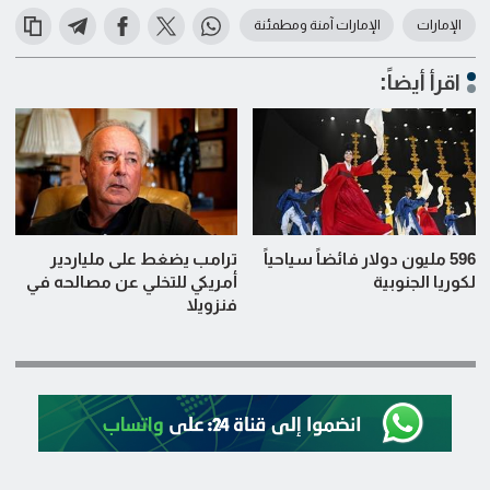
الإمارات
الإمارات آمنة ومطمئنة
اقرأ أيضاً:
596 مليون دولار فائضاً سياحياً
ترامب يضغط على ملياردير
لكوريا الجنوبية
أمريكي للتخلي عن مصالحه في
فنزويلا