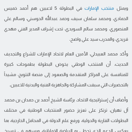
ويمثل
منتخب الإمارات
في البطولة 5 لاعبين هم أحمد خميس
الحمادي، ومحمد سلمان سيف، وحمد عبدالله الحوسني، وسالم علي
المنصوري، ومحمد سالم السويدي، تحت إشراف المدير الفني مهدي
قريدي، والمدرب سيد علي واضح.
وأكد محمد العبيدلي، الأمين العام لاتحاد الإمارات للشراع والتجديف
الحديث، أن المنتخب الوطني يخوض البطولة بطموحات كبيرة
للمنافسة على المراكز المتقدمة والصعود إلى منصة التتويج، مشيداً
بالتحضيرات التي سبقت المشاركة والجاهزية الفنية والبدنية للاعبين.
وأضاف أن إستراتيجية الاتحاد، برئاسة الشيخ أحمد بن حمدان بن محمد
آل نهيان، ترتكز على تعزيز حضور المنتخبات الوطنية في مختلف
البطولات القارية والدولية، ورفع علم الدولة في المحافل الخارجية، بما
يعكس الدعم الذي تحظى به الرياضة الإماراتية، ويسهم في ترسيخ