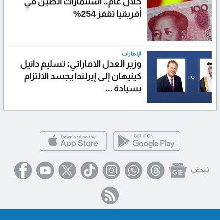
خلال عام.. استثمارات الصين في
أفريقيا تقفز 254%
الإمارات
وزير العدل الإماراتي: تسليم دانيل
كينيهان إلى إيرلندا يجسد الالتزام
بسيادة ...