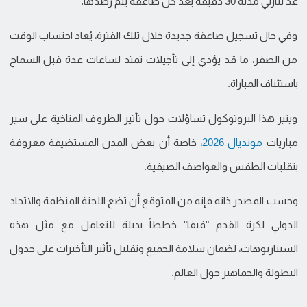
عدٍّ تنازلي مدته 30 دقيقة بعد كل صاعقة يتم رصدها.
وفي حال تسجيل صاعقة جديدة خلال تلك الفترة، يُعاد احتساب الوقت
من الصفر، ما قد يؤدي إلى تأجيلات تمتد لساعات عدة قبل السماح
باستئناف المباراة.
ويثير هذا البروتوكول تساؤلات حول تأثير الظروف المناخية على سير
مباريات
مونديال 2026
، خاصة أن بعض المدن المستضيفة معروفة
بتقلبات الطقس والعواصف الصيفية.
وحسب المصدر ذاته فإنه من المتوقع أن تضع اللجنة المنظمة والاتحاد
الدولي لكرة القدم "فيفا" خططاً بديلة للتعامل مع مثل هذه
السيناريوهات، لضمان سلامة الجميع وتقليل تأثير التأخيرات على جدول
البطولة والجماهير حول العالم.