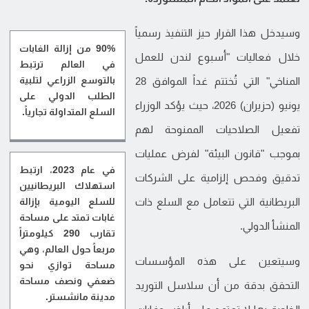
وسيدخل هذا القرار حيز التنفيذ رسمياً
90% من إزالة الغابات
خلال فعاليات "أسبوع لندن للعمل
في العالم ترتبط
بالتوسع الزراعي لتلبية
المناخي" التي تُختتم غداً الموافق 28
الطلب الدولي على
يونيو (حزيران) 2026، حيث يؤكد الوزراء
السلع المتداولة تجارياً.
تفعيل الصلاحيات الممنوحة لهم
بموجب "قانون البيئة" لفرض عمليات
في عام 2023، ارتبط
تدقيق وفحص إلزامية على الشركات
استهلاك البريطانيين
للسلع اليومية بإزالة
البريطانية التي تتعامل مع السلع ذات
غابات تمتد على مساحة
المنشأ الدولي.
تقارب 290 كيلومتراً
مربعاً حول العالم، وهي
وسيتعين على هذه المؤسسات
مساحة توازي نحو
ضعفي ونصف مساحة
التحقق بدقة من أن سلاسل التوريد
مدينة مانشستر.