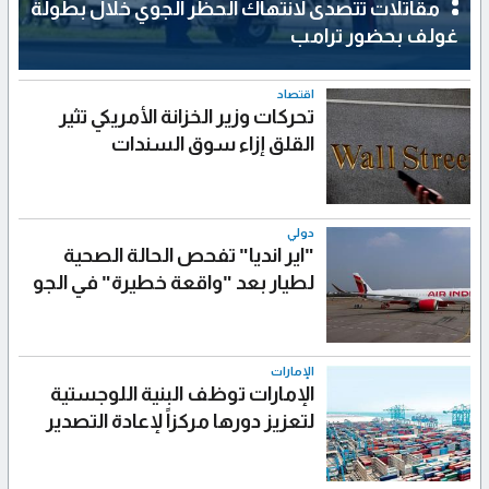
مقاتلات تتصدى لانتهاك الحظر الجوي خلال بطولة
غولف بحضور ترامب
اقتصاد
تحركات وزير الخزانة الأمريكي تثير
القلق إزاء سوق السندات
دولي
"اير انديا" تفحص الحالة الصحية
لطيار بعد "واقعة خطيرة" في الجو
الإمارات
الإمارات توظف البنية اللوجستية
لتعزيز دورها مركزاً لإعادة التصدير