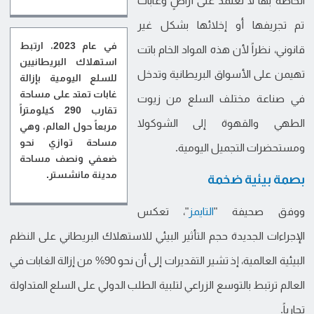
الخاصة بها لا تعتمد على أراضٍ وغابات
تم تجريفها أو إخلائها بشكل غير
في عام 2023، ارتبط
قانوني، نظراً لأن هذه المواد الخام باتت
استهلاك البريطانيين
تهيمن على الأسواق البريطانية وتدخل
للسلع اليومية بإزالة
غابات تمتد على مساحة
في صناعة مختلف السلع من زيوت
تقارب 290 كيلومتراً
الطهي والقهوة إلى الشوكولا
مربعاً حول العالم، وهي
مساحة توازي نحو
ومستحضرات التجميل اليومية.
ضعفي ونصف مساحة
مدينة مانشستر.
بصمة بيئية ضخمة
ووفق صحيفة "
التايمز
"، تعكس
الإجراءات الجديدة حجم التأثير البيئي للاستهلاك البريطاني على النظم
البيئية العالمية، إذ تشير التقديرات إلى أن نحو 90% من إزالة الغابات في
العالم ترتبط بالتوسع الزراعي لتلبية الطلب الدولي على السلع المتداولة
تجارياً.