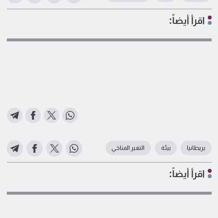
اقرأ أيضاً:
بريطانيا
بيئة
التغير المناخي
اقرأ أيضاً: