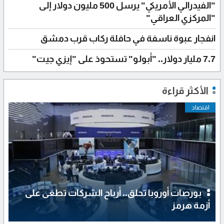
"الفيدرالي الأمريكي" يرسل 500 مليون دولار إلى
"المركزي العراقي"
انفجار عبوة ناسفة في حافلة ركاب قرب دمشق
7.7 مليار دولار.. "أبولو" تستحوذ على "إيزي جيت"
الأكثر قراءة
اقتصاد
بورصات أوروبا تحلق.. أرباح الشركات تطغى على
أزمة هرمز