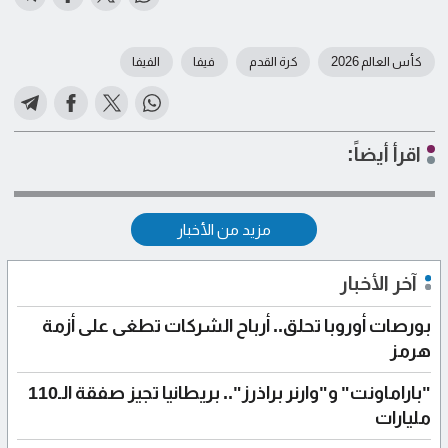
كأس العالم 2026
كرة القدم
فيفا
الفيفا
اقرأ أيضاً:
مزيد من الأخبار
آخر الأخبار
بورصات أوروبا تحلق.. أرباح الشركات تطغى على أزمة
هرمز
"باراماونت" و"وارنر براذرز".. بريطانيا تجيز صفقة الـ110
مليارات