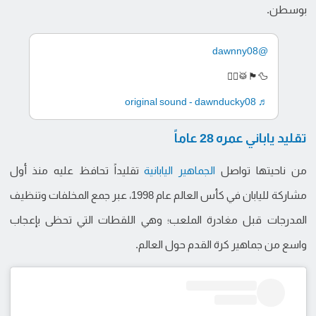
بوسطن.
@dawnny08
🦆🏴󠁧󠁢󠁳󠁣󠁴󠁿🥁👮‍♂️
♬ original sound - dawnducky08
تقليد ياباني عمره 28 عاماً
من ناحيتها تواصل
الجماهير اليابانية
تقليداً تحافظ عليه منذ أول
مشاركة لليابان في كأس العالم عام 1998، عبر جمع المخلفات وتنظيف
المدرجات قبل مغادرة الملعب؛ وهي اللقطات التي تحظى بإعجاب
واسع من جماهير كرة القدم حول العالم.