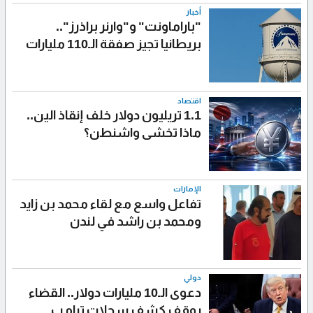
أخبار
"باراماونت" و"وارنر براذرز"..
بريطانيا تجيز صفقة الـ110 مليارات
اقتصاد
1.1 تريليون دولار خلف إنقاذ الين..
ماذا تخشى واشنطن؟
الإمارات
تفاعل واسع مع لقاء محمد بن زايد
ومحمد بن راشد في لندن
دولي
دعوى الـ10 مليارات دولار.. القضاء
يوقف كشف سجلات ترامب