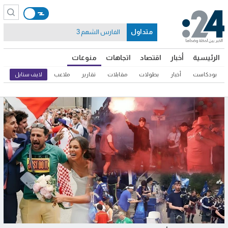
متداول
الفارس الشهم 3
الرئيسية
أخبار
اقتصاد
اتجاهات
منوعات
بودكاست
أخبار
بطولات
مقابلات
تقارير
ملاعب
لايف ستايل
ثق