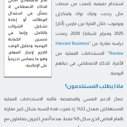
الأثر الاقتصادي الحالي
استخدام حقيقية جُمعت من منصات
للذكاء الاصطناعي لا
يتمثّل في استبدال
مثل ريديت وتيك توك ولينكدإن
الوظائف أو إعادة
ويوتيوب، خلال الفترة بين مارس (أذار)
تشكيل الشركات
بالكامل، وإنما في
2025 وفبراير (شباط) 2026، رصدت
تحسين الكفاءة
دراسة صادرة عن "
Harvard Business
اليومية، وتقليل الوقت
اللازم لإنجاز المهام،
Review
" الاستخدامات الفعلية من
وهو ما ينعكس تدريجياً
الأفراد للذكاء الاصطناعي في حياتهم
على الإنتاجية.
اليومية.
ماذا يطلب المستخدمون؟
تصدّر الدعم النفسي والفضفضة قائمة الاستخدامات الفعلية
للمستهلكين بمعدل 11%، إذ قفزت هذه النسبة بشكل كبير مقارنة
بالعام الماضي الذي سجّل 5% فقط، بعدما أصبح كثيرون يتعاملون مع