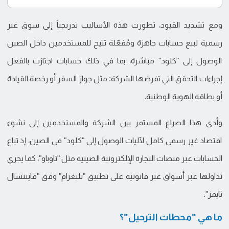
ومع تشديد القيود، تطورت هذه الأساليب تدريجياً إلى سوق غير
رسمية لبيع حسابات جاهزة ومُفعّلة تتيح للمستخدمين داخل الصين
الوصول إلى "كلود" مباشرة، بما في ذلك حسابات اجتازت بالفعل
إجراءات التحقق التي تفرضها الشركة: مثل جواز السفر أو رخصة القيادة
أو بطاقة الهوية الوطنية.
وأدى هذا الصراع المستمر بين الشركة والمستخدمين إلى نشوء
اقتصاد غير رسمي كامل لآليات الوصول إلى "كلود" في الصين، إذ تباع
الحسابات عبر منصات التجارة الإلكترونية الصينية مثل "تاوباو"، كما يجري
تداولها عبر أسواق غير قانونية على تطبيق "تليغرام" وفق "فايننشال
تايمز".
ما هي "محطات الترحيل"؟