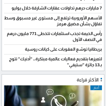
7 مليارات درهم تداولات عقارات الشارقة خلال يوليو
الأسهم الأوروبية ترتفع إلى مستوى غير مسبوق وسط
تفاؤل بشأن مضيق هرمز
رأس الخيمة تجذب استثمارات تتخطى 771 مليون درهم
في النصف الأول
بريطانيا توسّع العقوبات على كيانات روسية
لتميزها بتقديم فعاليات عالمية مبتكرة.. "أدنيك" تتوج
بـ13 جائزة "ستيفي"
الأكثر قراءة
أخبار