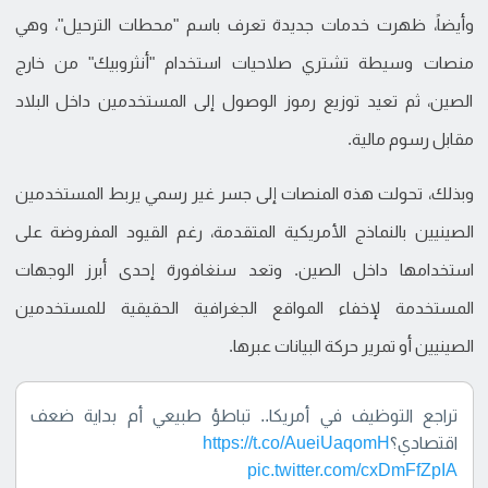
وأيضاً، ظهرت خدمات جديدة تعرف باسم "محطات الترحيل"، وهي
منصات وسيطة تشتري صلاحيات استخدام "أنثروبيك" من خارج
الصين، ثم تعيد توزيع رموز الوصول إلى المستخدمين داخل البلاد
مقابل رسوم مالية.
وبذلك، تحولت هذه المنصات إلى جسر غير رسمي يربط المستخدمين
الصينيين بالنماذج الأمريكية المتقدمة، رغم القيود المفروضة على
استخدامها داخل الصين. وتعد سنغافورة إحدى أبرز الوجهات
المستخدمة لإخفاء المواقع الجغرافية الحقيقية للمستخدمين
الصينيين أو تمرير حركة البيانات عبرها.
تراجع التوظيف في أمريكا.. تباطؤ طبيعي أم بداية ضعف
اقتصادي؟
https://t.co/AueiUaqomH
pic.twitter.com/cxDmFfZpIA