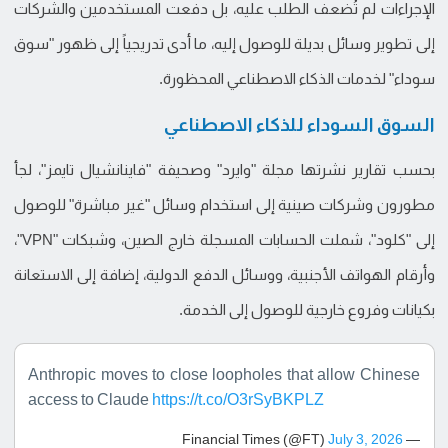
الإجراءات لم تُضعف الطلب عليه، بل دفعت المستخدمين والشركات
إلى تطوير وسائل بديلة للوصول إليه، ما أدى تدريجياً إلى ظهور "سوق
سوداء" لخدمات الذكاء الاصطناعي المحظورة.
السوق السوداء للذكاء الاصطناعي
بحسب تقارير نشرتها مجلة "وايرد" وصحيفة "فاينانشيال تايمز"، لجأ
مطورون وشركات صينية إلى استخدام وسائل "غير مباشرة" للوصول
إلى "كلود"، شملت الحسابات المسجلة خارج الصين، وشبكات "VPN"،
وأرقام الهواتف الأجنبية، ووسائل الدفع الدولية، إضافة إلى الاستعانة
بكيانات وفروع خارجية للوصول إلى الخدمة.
Anthropic moves to close loopholes that allow Chinese
access to Claude
https://t.co/O3rSyBKPLZ
July 3, 2026
— Financial Times (@FT)