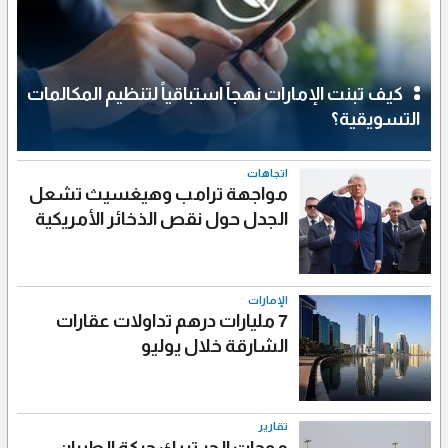
كيف تبنت الإمارات نهجاً استباقياً لتنظيم المكالمات
التسويقية؟
اتجاهات
مواجهة ترامب وهيغسيث تشعل
الجدل حول نقص الذخائر الأمريكية
الإمارات
7 مليارات درهم تداولات عقارات
الشارقة خلال يوليو
تقارير
موجات الحر تربك حركة الطيران..