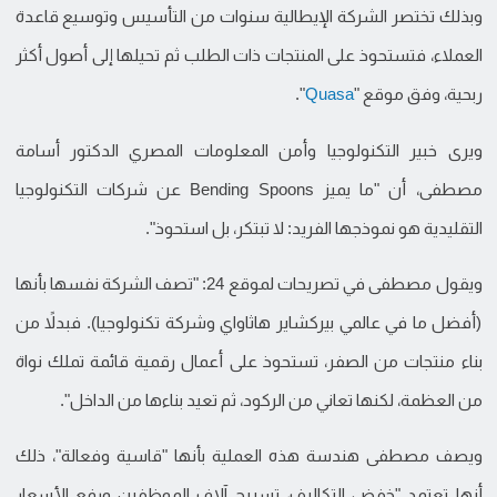
وبذلك تختصر الشركة الإيطالية سنوات من التأسيس وتوسيع قاعدة
العملاء، فتستحوذ على المنتجات ذات الطلب ثم تحيلها إلى أصول أكثر
ربحية، وفق موقع "
Quasa
".
ويرى خبير التكنولوجيا وأمن المعلومات المصري الدكتور أسامة
مصطفى، أن "ما يميز Bending Spoons عن شركات التكنولوجيا
التقليدية هو نموذجها الفريد: لا تبتكر، بل استحوذ".
ويقول مصطفى في تصريحات لموقع 24: "تصف الشركة نفسها بأنها
(أفضل ما في عالمي بيركشاير هاثاواي وشركة تكنولوجيا). فبدلاً من
بناء منتجات من الصفر، تستحوذ على أعمال رقمية قائمة تملك نواة
من العظمة، لكنها تعاني من الركود، ثم تعيد بناءها من الداخل".
ويصف مصطفى هندسة هذه العملية بأنها "قاسية وفعالة"، ذلك
أنها تعتمد "خفض التكاليف، تسريح آلاف الموظفين ورفع الأسعار