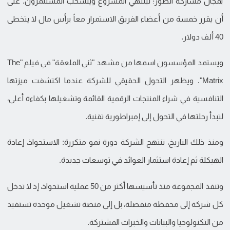
بمجال مشاركة الصور؛ لينتهي المشروع وينسحب المستثمرون. على
أن يقرر خمسة من أعضاء الفريق الاستمرار معاً برأس مال لا يتخطى
40 ألف دولار.
ويستمد المؤسسون اسمها من مشهد "ثني الملعقة" في فيلم "The
Matrix". ويظهر التحول الحقيقي للشركة عندما اكتشفت ميزتها
التنافسية في شراء المنتجات الرقمية القائمة وتشغيلها بكفاءة أعلى،
لتبدأ رحلتها في التحول إلى إمبراطورية تقنية.
ومنذ ذلك التاريخ، تنتهج الشركة دورة نمو متكررة: الاستحواذ، إعادة
الهيكلة ثم إعادة استثمار العوائد في توسعات جديدة.
وتنفذ المجموعة منذ تأسيسها أكثر من 50 عملية استحواذ، إذ لا تدخل
كل شركة إلى محفظة منفصلة، بل إلى منصة تشغيل موحدة تستفيد
من التكنولوجيا والبيانات والخبرات المشتركة.