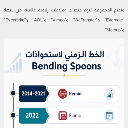
وتضم المجموعة اليوم منصات وعلامات رقمية عالمية، من بينها:
"Evernote" و"WeTransfer" و"Vimeo" و"AOL" و"Eventbrite"
و"Meetup".