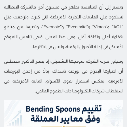
ويشير إلى أن المنافسة تظهر في مستوى آخر؛ فالشركة الإيطالية
تستحوذ على العلامات التجارية الأمريكية التي كبرت وتراجعت مثل
"AOL" و"Vimeo" و"Eventbrite" و"Evernote"، وتديرها من ميلانو
بكفاءة أعلى وتكلفة أقل. وفي هذا المعنى، فهي تنافس النموذج
الأمريكي في إدارة الأصول الرقمية، وليس في ابتكارها.
وتتجاوز تجربة الشركة نموذجها التشغيلي؛ إذ يعتبر الدكتور مصطفى
أن اختيارها الإدراج في بورصة ناسداك، بدلاً من إحدى البورصات
الأوروبية، يعكس استمرار تفوق الأسواق المالية الأمريكية في
استقطاب شركات التكنولوجيا ذات الطموح العالمي.