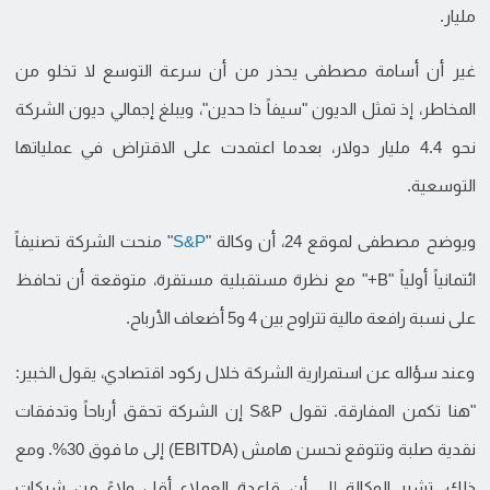
مليار.
غير أن أسامة مصطفى يحذر من أن سرعة التوسع لا تخلو من
المخاطر، إذ تمثل الديون "سيفاً ذا حدين"، ويبلغ إجمالي ديون الشركة
نحو 4.4 مليار دولار، بعدما اعتمدت على الاقتراض في عملياتها
التوسعية.
ويوضح مصطفى لموقع 24، أن وكالة "
S&P
" منحت الشركة تصنيفاً
ائتمانياً أولياً "B+" مع نظرة مستقبلية مستقرة، متوقعة أن تحافظ
على نسبة رافعة مالية تتراوح بين 4 و5 أضعاف الأرباح.
وعند سؤاله عن استمرارية الشركة خلال ركود اقتصادي، يقول الخبير:
"هنا تكمن المفارقة. تقول S&P إن الشركة تحقق أرباحاً وتدفقات
نقدية صلبة وتتوقع تحسن هامش (EBITDA) إلى ما فوق 30%. ومع
ذلك، تشير الوكالة إلى أن قاعدة العملاء أقل ولاءً من شركات