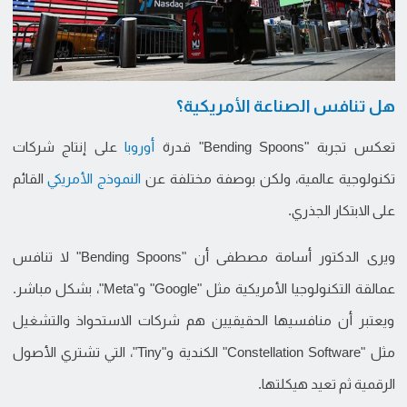
هل تنافس الصناعة الأمريكية؟
تعكس تجربة "Bending Spoons" قدرة
أوروبا
على إنتاج شركات
تكنولوجية عالمية، ولكن بوصفة مختلفة عن
النموذج الأمريكي
القائم
على الابتكار الجذري.
ويرى الدكتور أسامة مصطفى أن "Bending Spoons" لا تنافس
عمالقة التكنولوجيا الأمريكية مثل "Google" و"Meta"، بشكل مباشر.
ويعتبر أن منافسيها الحقيقيين هم شركات الاستحواذ والتشغيل
مثل "Constellation Software" الكندية و"Tiny"، التي تشتري الأصول
الرقمية ثم تعيد هيكلتها.