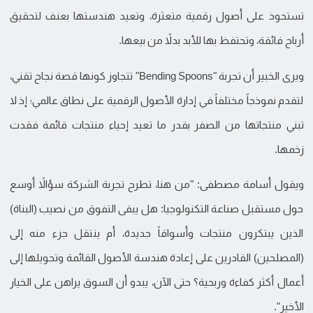
تستحوذ على أصول رقمية متعثرة، وتعيد هندستها بعنف لتحقيق
أرباح فائقة، وتحتفظ بها للأبد بدلاً من بيعها.
ويرى الخبير أن تجربة "Bending Spoons" تتجاوز كونها قصة نجاح تقني،
لتقدم نموذجاً مختلفاً في إدارة الأصول الرقمية على نطاق عالمي؛ إذ لا
تبني منتجاتها من الصفر بقدر ما تعيد إحياء منتجات قائمة فقدت
زخمها.
ويقول أسامة مصطفى: "من هنا، تطرح تجربة الشركة سؤالاً أوسع
حول مستقبل صناعة التكنولوجيا: هل يبقى التفوق من نصيب (البناة)
الذين يبتكرون منتجات وأسواقاً جديدة، أم ينتقل جزء منه إلى
(المصلحين) القادرين على إعادة هندسة الأصول القائمة وتحويلها إلى
أعمال أكثر كفاءة وربحية؟ حتى الآن، يبدو أن السوق يراهن على الخيار
الأخير".