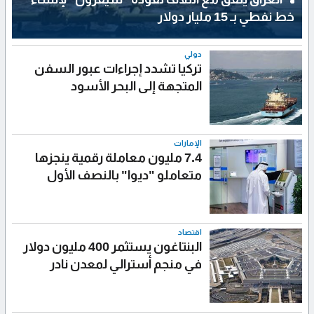
خط نفطي بـ 15 مليار دولار
دولي
تركيا تشدد إجراءات عبور السفن
المتجهة إلى البحر الأسود
الإمارات
7.4 مليون معاملة رقمية ينجزها
متعاملو "ديوا" بالنصف الأول
اقتصاد
البنتاغون يستثمر 400 مليون دولار
في منجم أسترالي لمعدن نادر