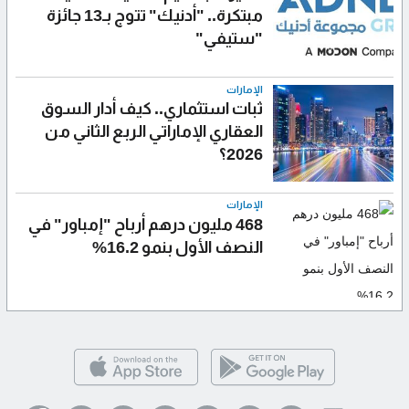
مبتكرة.. "أدنيك" تتوج بـ13 جائزة
"ستيفي"
الإمارات
ثبات استثماري.. كيف أدار السوق
العقاري الإماراتي الربع الثاني من
2026؟
الإمارات
468 مليون درهم أرباح "إمباور" في
النصف الأول بنمو 16.2%