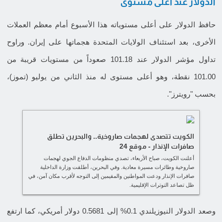
الدولار عند أعلى مستوى
حافظ الدولار على أعلى مستوياته هذا الأسبوع أمام معظم العملات
الأخرى، بعد استئناف الولايات المتحدة هجماتها على إيران. وراوح
تداول مؤشر الدولار عند 101.18 صعوداً من مستويات قريبة من
101.00 نقطة، وهو أعلى مستوى له منذ الثاني من يوليو (تموز)،
بحسب "رويترز".
الكويت تتصدى لهجمات صاروخية.. والبحرين تطلق
صافرات الإنذار - موقع 24
أعلنت الكويت، صباح الأربعاء، تصدي منظومات الدفاع الجوي لهجمات
صاروخية وطائرات مسيرة معادية. وفي البحرين، أطلقت وزارة الداخلية
صافرات الإنذار ودعت المواطنين والمقيمين إلى التوجه لأقرب مكان آمن، في
ظل تصاعد التوترات الإقليمية.
وصعد الدولار النيوزيلندي 0.1% إلى 0.5681 دولار أمريكي، كما ارتفع