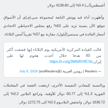
أغسطس(آب) 0.4% إلى 4138.80 دولار.
وأظهرت أداة فيد ووتش التابعة لمجموعة سي.إم.إي أن الأسواق
تتوقع الآن بنسبة تزيد على 63% رفع مجلس الاحتياطي الاتحادي
أسعار الفائدة في سبتمبر(أيلول)، مقارنة مع 57% تقريباً أمس الثلاثاء.
قالت القيادة المركزية ​الأمريكية يوم الثلاثاء ‌إنها قصفت أكثر
من 80 هدفا ​خلال أحدث ​هجوم لها على
⁠إيران.
https://t.co/g3MWRHfCNt
— Reuters | رويترز العربية (@araReuters)
July 8, 2026
وبالنسبة للمعادن النفيسة ​الأخرى، ارتفعت الفضة في المعاملات
الفورية 1.3% إلى 60.77 دولار للأوقية، وتراجع البلاتين 0.2% إلى
1636.72 دولار، وانخفض ​البلاديوم 0.3% إلى 1272.75 دولار.