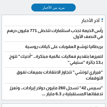
مزيد من الأخبار
آخر الأخبار
رأس الخيمة تجذب استثمارات تتخطى 771 مليون درهم
في النصف الأول
بريطانيا توسّع العقوبات على كيانات روسية
لتميزها بتقديم فعاليات عالمية مبتكرة.. "أدنيك" تتوج
بـ13 جائزة "ستيفي"
"فيراري لوتشي" تتجاوز الانتقادات بمبيعات تفوق
التوقعات
"سبيس 42" تسجل 260 مليون دولار إيرادات.. وتعزز
تدفقاتها المستقبلية بـ 6.3 مليار ...