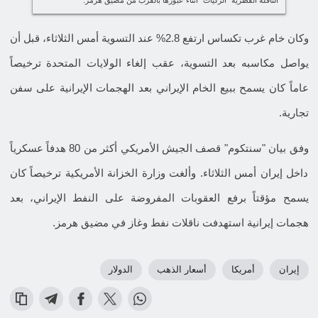
الناقلة القطرية "الركيات" أثناء عبورها بالقرب من مضيق هرمز.
وكان خام غرب تكساس ارتفع 2.8% عند التسوية أمس الثلاثاء، قبل أن
يواصل مكاسبه بعد التسوية، عقب إلغاء الولايات المتحدة ترخيصاً
عاماً كان يسمح ببيع الخام الإيراني بعد الهجمات الإيرانية على سفن
تجارية.
وفق بيان "سنتكوم" قصف الجيش الأمريكي أكثر من 80 هدفاً عسكرياً
داخل إيران أمس الثلاثاء. وألغت وزارة الخزانة الأمريكية ترخيصاً كان
يسمح مؤقتاً برفع العقوبات المفروضة على النفط الإيراني، بعد
هجمات إيرانية استهدفت ناقلات نفط وغاز في مضيق هرمز.
إيران
أمريكا
أسعار الذهب
الدولار