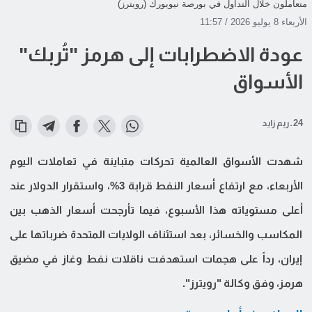
متعاملون خلال التداول في بورصة نيويورك (رويترز)
الأربعاء 8 يوليو 2026 / 11:57
عودة الاضطرابات إلى هرمز "تُربك"
الأسواق
24 ـ ريم زايد
شهدت الأسواق العالمية تحركات متباينة في تعاملات اليوم
الأربعاء، مع ارتفاع أسعار النفط قرابة 3%، واستقرار الدولار عند
أعلى مستوياته هذا الأسبوع، فيما تأرجحت أسعار الذهب بين
المكاسب والخسائر، بعد استئناف الولايات المتحدة ضرباتها على
إيران، رداً على هجمات استهدفت ناقلات نفط وغاز في مضيق
هرمز، وفق وكالة "رويترز".