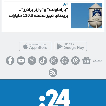
أخبار
"باراماونت" و"وارنر براذرز"..
بريطانيا تجيز صفقة الـ110 مليارات