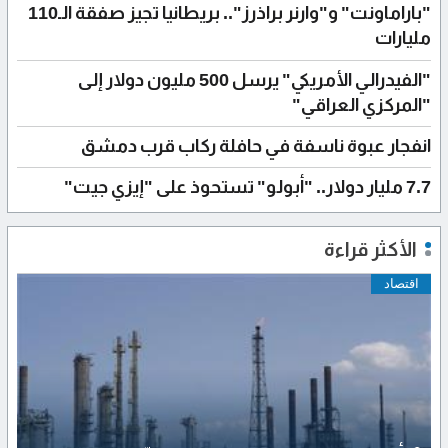
"باراماونت" و"وارنر براذرز".. بريطانيا تجيز صفقة الـ110
مليارات
"الفيدرالي الأمريكي" يرسل 500 مليون دولار إلى
"المركزي العراقي"
انفجار عبوة ناسفة في حافلة ركاب قرب دمشق
7.7 مليار دولار.. "أبولو" تستحوذ على "إيزي جيت"
الأكثر قراءة
اقتصاد