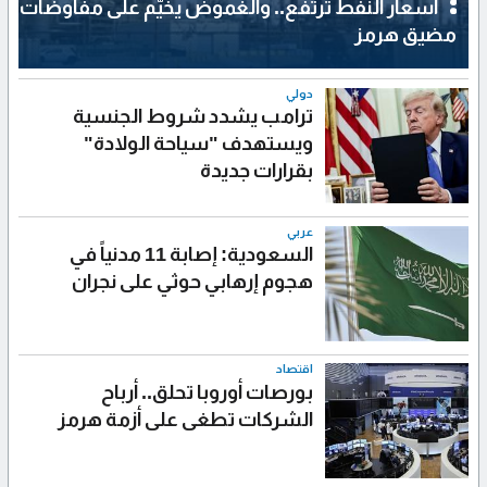
أسعار النفط ترتفع.. والغموض يخيّم على مفاوضات
مضيق هرمز
دولي
ترامب يشدد شروط الجنسية
ويستهدف "سياحة الولادة"
بقرارات جديدة
عربي
السعودية: إصابة 11 مدنياً في
هجوم إرهابي حوثي على نجران
اقتصاد
بورصات أوروبا تحلق.. أرباح
الشركات تطغى على أزمة هرمز