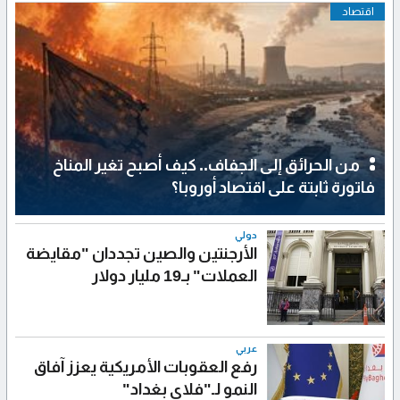
اقتصاد
من الحرائق إلى الجفاف.. كيف أصبح تغير المناخ
فاتورة ثابتة على اقتصاد أوروبا؟
دولي
الأرجنتين والصين تجددان "مقايضة
العملات" بـ19 مليار دولار
عربي
رفع العقوبات الأمريكية يعزز آفاق
النمو لـ"فلاي بغداد"