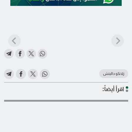
زلاتكو داليتش
اقرأ أيضاً: