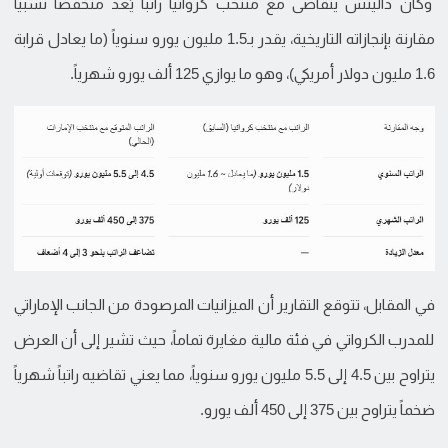
وكان داليتش يتقاضى مع منتخب كرواتيا راتباً يُعد منخفضاً نسبياً
مقارنة بإنجازاته التاريخية، يقدر بـ1.5 مليون يورو سنوياً (ما يعادل قرابة
1.6 مليون دولار أمريكي)، وهو ما يوازي 125 ألف يورو شهرياً.
في المقابل، تتوقع التقارير أن الميزانيات المرصودة من الجانب الإماراتي
للمدرب الكرواتي في فئة مالية مغايرة تماماً، حيث تشير إلى أن العرض
يتراوح بين 4.5 إلى 5.5 مليون يورو سنوياً، مما يعني تقاضيه راتباً شهرياً
ضخماً يتراوح بين 375 إلى 450 ألف يورو.