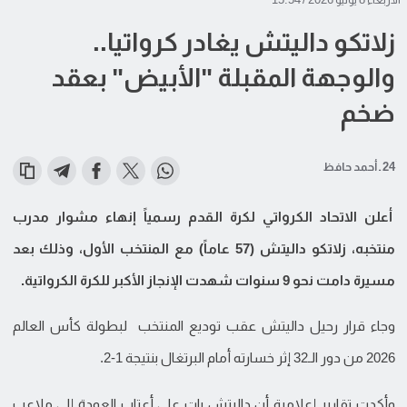
زلاتكو داليتش يغادر كرواتيا..
والوجهة المقبلة "الأبيض" بعقد
ضخم
24 ـ أحمد حافظ
أعلن الاتحاد الكرواتي لكرة القدم رسمياً إنهاء مشوار مدرب
منتخبه، زلاتكو داليتش (57 عاماً) مع المنتخب الأول، وذلك بعد
مسيرة دامت نحو 9 سنوات شهدت الإنجاز الأكبر للكرة الكرواتية.
وجاء قرار رحيل داليتش عقب توديع المنتخب لبطولة كأس العالم
2026 من دور الـ32 إثر خسارته أمام البرتغال بنتيجة 1-2.
وأكدت تقارير إعلامية أن داليتش بات على أعتاب العودة إلى ملاعب