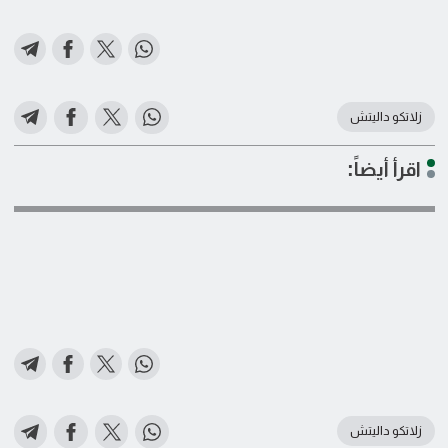
زلاتكو داليتش
اقرأ أيضاً:
زلاتكو داليتش