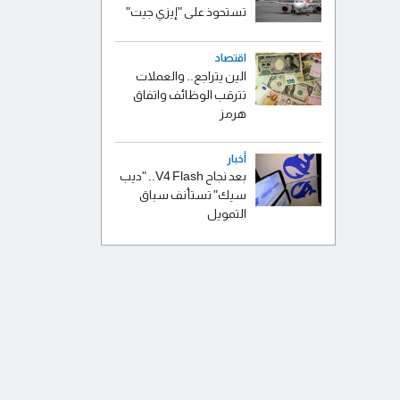
تستحوذ على "إيزي جيت"
اقتصاد
الين يتراجع.. والعملات
تترقب الوظائف واتفاق
هرمز
أخبار
بعد نجاح V4 Flash.. "ديب
سيك" تستأنف سباق
التمويل