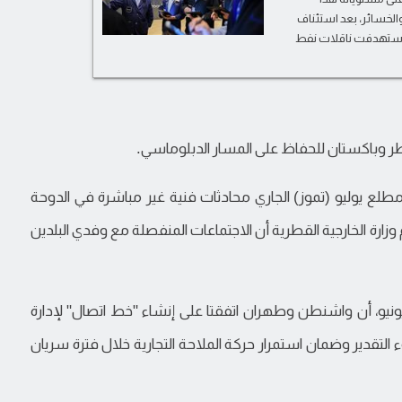
الخسائر، بعد استئناف
ات استهدفت ناقلات نفط
ر وباكستان للحفاظ على المسار الدبلوماسي.
قدوا مطلع يوليو (تموز) الجاري محادثات فنية غير مباشرة في الدوحة
ارة الخارجية القطرية أن الاجتماعات المنفصلة مع وفدي البلدين
ونيو، أن واشنطن وطهران اتفقتا على إنشاء "خط اتصال" لإدارة
قدير وضمان استمرار حركة الملاحة التجارية خلال فترة سريان