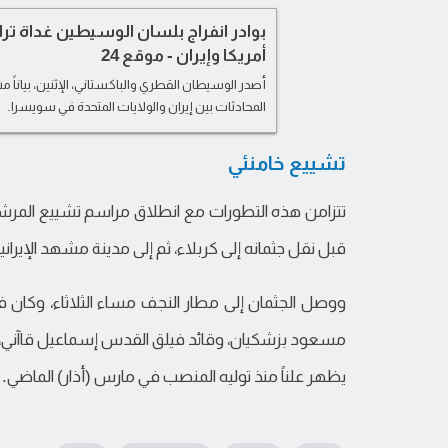
بوادر انفراج بلسان الوسيطين غداة ت
أمريكا وإيران - موقع 24
أصدر الوسيطان القطري والباكستاني، الإثنين، بياناً م
المحادثات بين إيران والولايات المتحدة في سويسرا.
تشييع خامنئي
تتزامن هذه التطورات مع انطلاق مراسم تشييع المرشد ال
قبل نقل جثمانه إلى كربلاء، ثم إلى مدينة مشهد الإيرانية 
ووصل الجثمان إلى مطار النجف مساء الثلاثاء، وكان في
مسعود بزشكيان، وقائد فيلق القدس إسماعيل قاآني، فيما
يظهر علناً منذ توليه المنصب في مارس (أذار) الماضي.