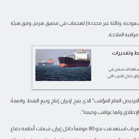
، سعودية، وثالثة غير محددة) لهجمات في مضيق هرمز، وفق هيئة
راقبة الملاحة.
ط وتقديرات
د استهداف سفن في
اق خلال الحرب التي
 "الترخيص العام المؤقت" الذي يتيح لإيران إنتاج وبيع النفط، واصفةً
 الإطلاق ولها عواقب وخيمة".
كما أعلنت القيادة المركزية الأمريكية (سنتكوم) تنفيذ ضربات استهدفت نحو 80 موقعاً داخل إيران، شملت أنظمة دفاع