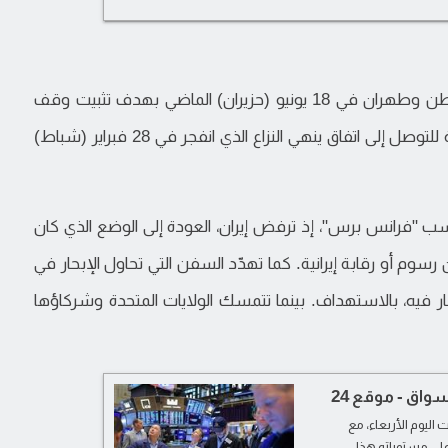
يأتي التصعيد رغم مذكرة التفاهم التي وقعتها واشنطن وطهران في 18 يونيو (حزيران) الماضي بهدف تثبيت وقف
إطلاق النار المعلن في أبريل (نيسان)، وتهيئة الأرضية للتوصل إلى اتفاق ينهي النزاع الذي انفجر في 28 فبراير (شباط)
ب "فرانس برس"، إذ ترفض إيران، العودة إلى الوضع الذي كان
سوم أو رقابة إيرانية. كما تهدّد السفن التي تحاول الإبحار في
ر فيه، بالاستهداف. بينما تتمسك الولايات المتحدة وشركاؤها
واق - موقع 24
اليوم الأربعاء، مع
دولار عند أعلى مستوياته هذا