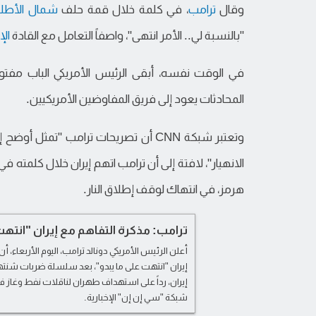
وقال
ترامب
، في كلمة خلال قمة حلف
شمال الأط
"بالنسبة لي.. الأمر انتهى"، واصفاً التعامل مع القادة
الإ
في الوقت نفسه، أبقى الرئيس الأمريكي الباب مفتوحا
المحادثات يعود إلى فريق المفاوضين الأمريكيين.
وتعتبر شبكة CNN أن تصريحات ترامب "ت
الانهيار"، لافتة إلى أن ترامب اتهم إيران خلال كلمت
هرمز، في انتهاك لوقف إطلاق النار.
ترامب: مذكرة التفاهم مع إيران "انتهت"
أعلن الرئيس الأمريكي دونالد ترامب، اليوم الأربعاء، أ
إيران "انتهت على ما يبدو"، بعد سلسلة ضربات شنتها 
إيران، رداً على استهداف طهران لناقلات نفط وغاز 
شبكة "سي إن إن" الإخبارية.