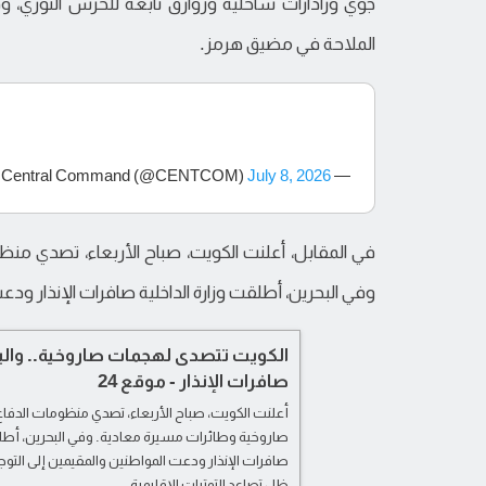
جوي ورادارات ساحلية وزوارق تابعة للحرس الثوري،
الملاحة في مضيق هرمز.
July 8, 2026
— U.S. Central Command (@CENTCOM)
في المقابل، أعلنت الكويت، صباح الأربعاء، تصدي م
وفي البحرين، أطلقت وزارة الداخلية صافرات الإنذار ود
الكويت تتصدى لهجمات صاروخية.. وال
صافرات الإنذار - موقع 24
أعلنت الكويت، صباح الأربعاء، تصدي منظومات الدفا
صاروخية وطائرات مسيرة معادية. وفي البحرين، أطلق
صافرات الإنذار ودعت المواطنين والمقيمين إلى التو
ظل تصاعد التوترات الإقليمية.