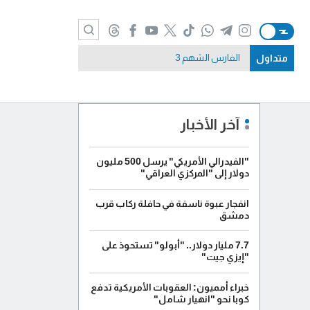
متداول
الفارس الشهم 3
آخر الأخبار
"الفيدرالي الأمريكي" يرسل 500 مليون
دولار إلى "المركزي العراقي"
انفجار عبوة ناسفة في حافلة ركاب قرب
دمشق
7.7 مليار دولار.. "أبولو" تستحوذ على
"إيزي جيت"
خبراء أمميون: العقوبات الأمريكية تدفع
كوبا نحو "انهيار شامل"