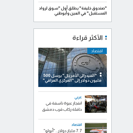
"صندوق خليفة" يطلق أول "سوق لرواد
المستقبل" في العين وأبوظبي
الأكثر قراءة
اقتصاد
"الفيدرالي الأمريكي" يرسل 500
مليون دولار إلى "المركزي العراقي"
عربي
انفجار عبوة ناسفة في
حافلة ركاب قرب دمشق
اقتصاد
7.7 مليار دولار.. "أبولو"