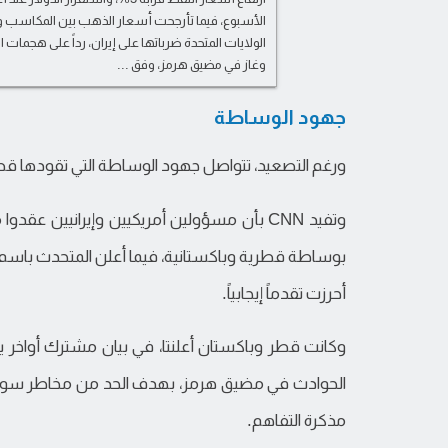
الأسبوع، فيما تأرجحت أسعار الذهب بين المكاسب و
الولايات المتحدة ضرباتها على إيران، رداً على هجم
وغاز في مضيق هرمز، وفق ...
جهود الوساطة
ورغم التصعيد، تتواصل جهود الوساطة التي تقودها قط
وتفيد CNN بأن مسؤولين أمريكيين وإيرانيين ع
بوساطة قطرية وباكستانية، فيما أعلن المتحدث باسم وز
أحرزت تقدماً إيجابياً.
وكانت قطر وباكستان أعلنتا، في بيان مشترك أواخر ي
الحوادث في مضيق هرمز، بهدف الحد من مخاطر سوء الت
مذكرة التفاهم.