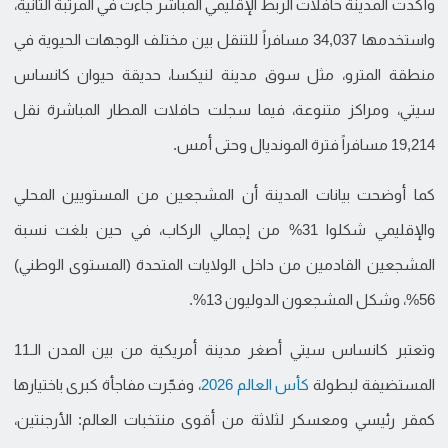
وأكدت المدينة حافلات الربط الإقليمي المباشر جاءت في المرتبة الثانية،
واستخدمها 34,037 مسافراً للتنقل بين مختلف الوجهات الحيوية في
منطقة المترو، مثل سوق مدينة لنيكسا، حديقة حيوان كانساس
سيتي، ومراكز متنوعة، فيما سجلت حافلات المطار المباشرة نقل
19,214 مسافراً فترة المونديال وحتى أمس.
كما أوضحت بيانات المدينة أن المشجعين من المستويين المحلي
والإقليمي شكلوا 31% من إجمالي الركاب، في حين بلغت نسبة
المشجعين القادمين من داخل الولايات المتحدة (المستوى الوطني)
56%، وشكل المشجعون الدوليون 13%.
وتعتبر كانساس سيتي أصغر مدينة أمريكية من بين المدن الـ11
المستضيفة لبطولة
كأس العالم 2026
، وفجّرت مفاجأة كبرى باختيارها
كمقر رئيسي ومعسكر لثلاثة من أقوى منتخبات العالم: الأرجنتين،