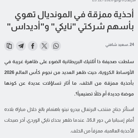
أحذية ممزقة في المونديال تهوي
بأسهم شركتي "نايكي" و"أديداس"
24 ـ سعيد شافني
سلطت صحيفة ذا أثلتيك البريطانية الضوء على ظاهرة غريبة في
الأوساط الكروية، حيث ظهر العديد من نجوم كأس العالم 2026
بأحذية ممزقة من الخلف، ما أثار تساؤلات عديدة عن كونها
موضة جديدة أم خللاً تصنيعياً؟.
استأثر جناح منتخب البرتغال بيدرو نيتو باهتمام بالغ خلال مباراة بلاده
أمام إسبانيا في دور الـ16، عندما ظهر بحذاء نايكي الوردي، آخر صيحات
الأحذية العالمية، ممزقاً من الخلف.