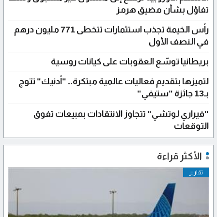
تفاؤل بشأن مضيق هرمز
رأس الخيمة تجذب استثمارات تتخطى 771 مليون درهم
في النصف الأول
بريطانيا توسّع العقوبات على كيانات روسية
لتميزها بتقديم فعاليات عالمية مبتكرة.. "أدنيك" تتوج
بـ13 جائزة "ستيفي"
"فيراري لوتشي" تتجاوز الانتقادات بمبيعات تفوق
التوقعات
الأكثر قراءة
تقارير