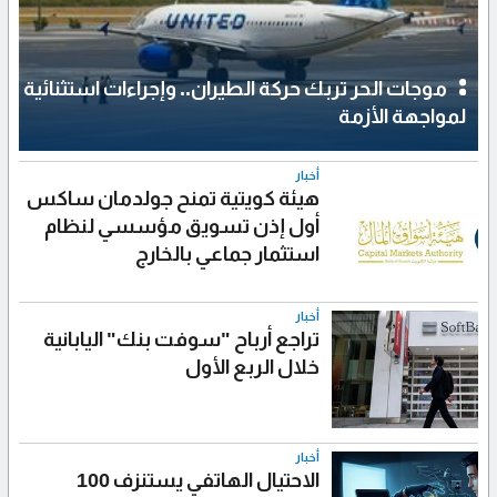
موجات الحر تربك حركة الطيران.. وإجراءات استثنائية
لمواجهة الأزمة
أخبار
هيئة كويتية تمنح جولدمان ساكس
أول إذن تسويق مؤسسي لنظام
استثمار جماعي بالخارج
أخبار
تراجع أرباح "سوفت بنك" اليابانية
خلال الربع الأول
أخبار
الاحتيال الهاتفي يستنزف 100