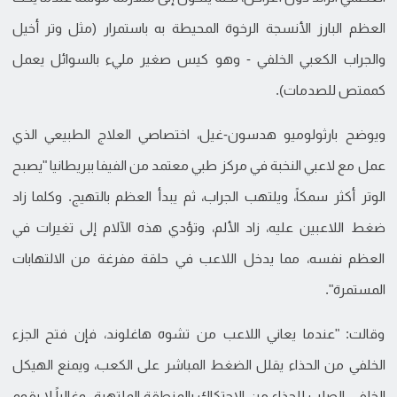
العظم البارز الأنسجة الرخوة المحيطة به باستمرار (مثل وتر أخيل
والجراب الكعبي الخلفي - وهو كيس صغير مليء بالسوائل يعمل
كممتص للصدمات).
ويوضح بارثولوميو هدسون-غيل، اختصاصي العلاج الطبيعي الذي
عمل مع لاعبي النخبة في مركز طبي معتمد من الفيفا ببريطانيا "يصبح
الوتر أكثر سمكاً، ويلتهب الجراب، ثم يبدأ العظم بالتهيج. وكلما زاد
ضغط اللاعبين عليه، زاد الألم، وتؤدي هذه الآلام إلى تغيرات في
العظم نفسه، مما يدخل اللاعب في حلقة مفرغة من الالتهابات
المستمرة".
وقالت: "عندما يعاني اللاعب من تشوه هاغلوند، فإن فتح الجزء
الخلفي من الحذاء يقلل الضغط المباشر على الكعب، ويمنع الهيكل
الخلفي الصلب للحذاء من الاحتكاك بالمنطقة الملتهبة. وغالباً لا يقوم