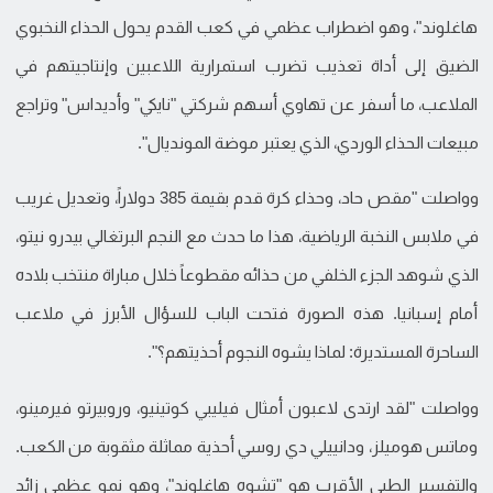
هاغلوند"، وهو اضطراب عظمي في كعب القدم يحول الحذاء النخبوي
الضيق إلى أداة تعذيب تضرب استمرارية اللاعبين وإنتاجيتهم في
الملاعب، ما أسفر عن تهاوي أسهم شركتي "نايكي" وأديداس" وتراجع
مبيعات الحذاء الوردي، الذي يعتبر موضة المونديال".
وواصلت "مقص حاد، وحذاء كرة قدم بقيمة 385 دولاراً، وتعديل غريب
في ملابس النخبة الرياضية، هذا ما حدث مع النجم البرتغالي بيدرو نيتو،
الذي شوهد الجزء الخلفي من حذائه مقطوعاً خلال مباراة منتخب بلاده
أمام إسبانيا. هذه الصورة فتحت الباب للسؤال الأبرز في ملاعب
الساحرة المستديرة: لماذا يشوه النجوم أحذيتهم؟".
وواصلت "لقد ارتدى لاعبون أمثال فيليبي كوتينيو، وروبيرتو فيرمينو،
وماتس هوميلز، ودانييلي دي روسي أحذية مماثلة مثقوبة من الكعب.
والتفسير الطبي الأقرب هو "تشوه هاغلوند"، وهو نمو عظمي زائد