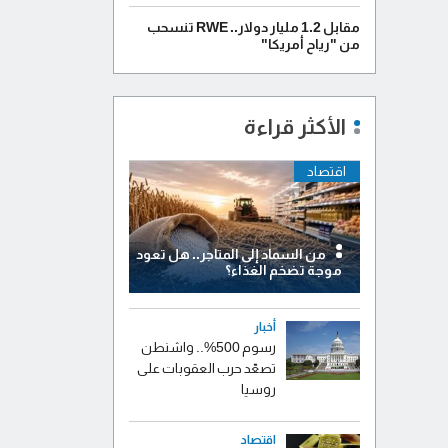
مقابل 1.2 مليار دولار.. RWE تنسحب
من "رياح أمريكا"
الأكثر قراءة
اقتصاد
من السماد إلى المتاجر.. هل تعود
موجة تضخم الغذاء؟
أخبار
رسوم 500%.. واشنطن
تصعّد حرب العقوبات على
روسيا
اقتصاد