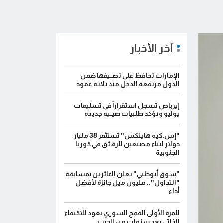
آخر الأخبار
الإمارات تحافظ على تصنيفها ضمن
الدول مرتفعة الدخل منذ ثلاثة عقود
إيرباص تسجل استقراراً في تسليمات
يوليو وتؤكد طلبيات صينية جديدة
"إس.كيه هاينكس" تستثمر 38 مليار
دولار لبناء مصنعين للرقائق في كوريا
الجنوبية
"سوق أبوظبي" تعلن الفائزين بمسابقة
"التداول".. مليون ميل جائزة لأفضل
أداء
للمرة الأولى القمح السوري يعود للاكتفاء
الذاتي بعد سنوات من الحرب