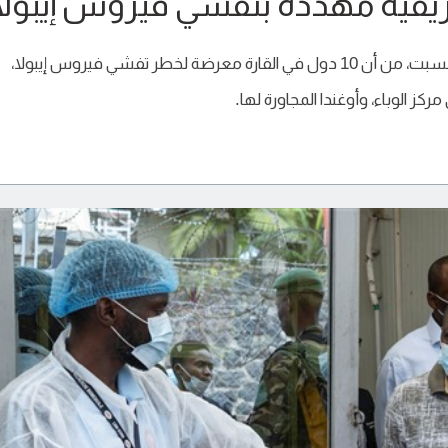
حذّرت وكالة الصحة التابعة للاتحاد الأفريقي، اليوم السبت، من أن 10 دول في القارة معرضة لخطر تفشي فيروس إيبولا،
كز الوباء، وأوغندا المجاورة لها.