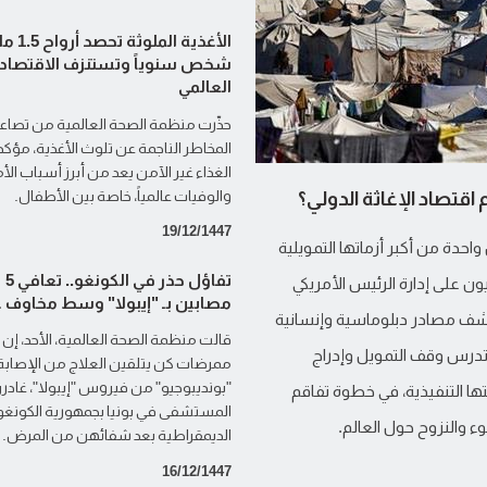
الأغذية الملو
شخص سنوياً وتستنزف الاقتصاد
العالمي
حذّرت منظمة الصحة العالمية من تصاع
المخاطر الناجمة عن تلوث الأغذية، مؤكد
الغذاء غير الآمن يعد من أبرز أسباب ال
اقتصاد الإغاثة الدولي؟
والوفيات عالمياً، خاصة بين الأطفال.
19/12/1447
احدة من أكبر أزماتها التمويلية
تفاؤل حذر في الكونغو.. تعافي 5
على إدارة الرئيس الأمريكي
مصابين بـ "إيبولا" وسط مخاوف ع
كشف مصادر دبلوماسية وإنسانية
 - تدرس وقف التمويل وإدراج
ممرضات كن يتلقين العلاج من الإصابة
"بونديبوجيو" من فيروس "إيبولا"، غادر
ا التنفيذية، في خطوة تفاقم
المستشفى في بونيا بجمهورية الكونغو
ء والنزوح حول العالم.
الديمقراطية بعد شفائهن من المرض.
16/12/1447