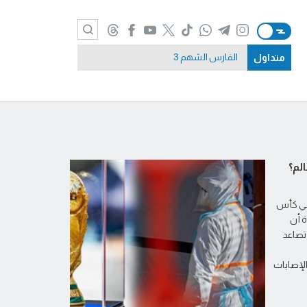
متداول
الفارس الشهم 3
لم؟
عي كأس
دة أن
تصاعد
الإصابات