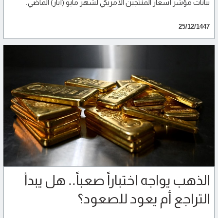
بيانات مؤشر أسعار المنتجين الأمريكي لشهر مايو (أيار) الماضي.
25/12/1447
الذهب يواجه اختباراً صعباً.. هل يبدأ
التراجع أم يعود للصعود؟