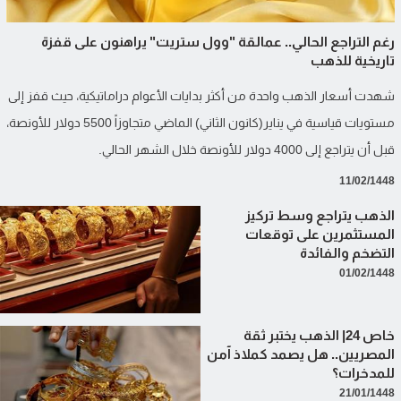
رغم التراجع الحالي.. عمالقة "وول ستريت" يراهنون على قفزة
تاريخية للذهب
​شهدت أسعار الذهب واحدة من أكثر بدايات الأعوام دراماتيكية، حيث قفز إلى
مستويات قياسية في يناير(كانون الثاني) الماضي متجاوزاً 5500 دولار للأونصة،
قبل أن يتراجع إلى 4000 دولار للأونصة خلال الشهر الحالي.
11/02/1448
الذهب يتراجع وسط تركيز
المستثمرين على توقعات
التضخم والفائدة
01/02/1448
خاص 24| الذهب يختبر ثقة
المصريين.. هل يصمد كملاذ آمن
للمدخرات؟
21/01/1448