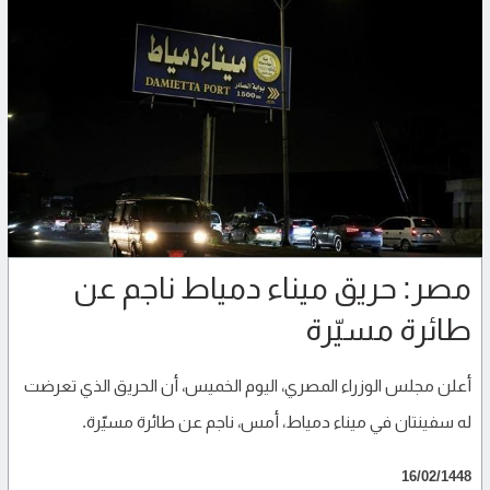
مصر: حريق ميناء دمياط ناجم عن
طائرة مسيّرة
أعلن مجلس الوزراء المصري، اليوم الخميس، أن الحريق الذي تعرضت
له سفينتان في ميناء دمياط، أمس، ناجم عن طائرة مسيّرة.
16/02/1448