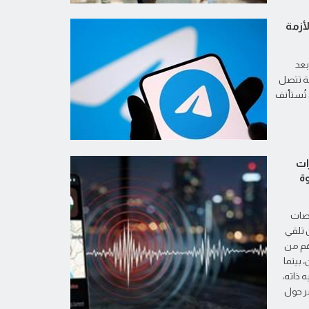
لأزمة
بعد
ة تتصل
 تُستأنف
ات
ة
صات
 تلقي
هم من
 بينما
 ذاته،
ر حول