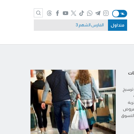
متداول
الفارس الشهم 3
ات
 ترسيخ
ربة
 عروض
والتسوق