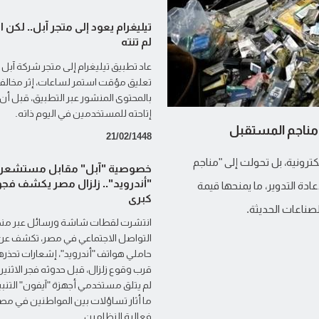
تيليغرام يعود إلى متجر آبل.. لكن ا
لم تنته
عاد تطبيق تيليغرام إلى متجر شركة آبل 
تعليق مؤقت استمر لساعات، إثر مخالف
بالمحتوى المنشور عبر التطبيق، قبل أن
إتاحته للمستخدمين في اليوم ذاته.
مناجم المستقبل
21/02/1448
كترونية، بل تحولت إلى "مناجم
خصوصية "آبل" مقابل مستشعر
"أندرويد".. زلزال مصر يكشف فجو
ادة التدوير، ما يمنحها قيمة
كبرى
لصناعات الحديثة.
انتشرت لقطات شاشة ورسائل عبر من
التواصل الاجتماعي في مصر، تكشف عن
حاملي هواتف "أندرويد"، إشعارات تحذر
قرب وقوع زلزال، قبل حدوثه فجر الاثنين،
لم يتلق مستخدمي أجهزة "آيفون" التنبيه
ما أثار تساؤلات بين المواطنين في مص
فعالية النظامين.