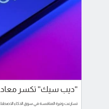
"ديب سيك" تكسر معادلة