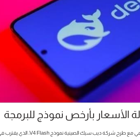
 الأسعار بأرخص نموذج للبرمجة
تسارعت وتيرة المنافسة في سوق الذكاء الاصطناعي مع طرح شركة ديب سيك الصينية نموذج V4 Flash، الذي 