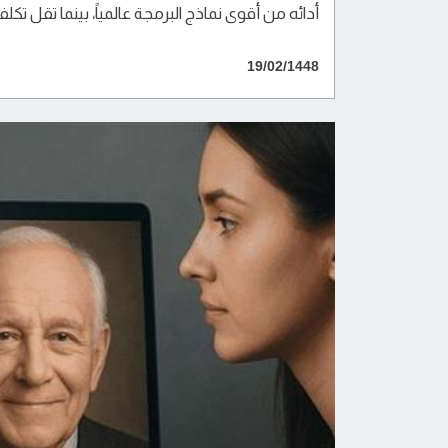
أدائه من أقوى نماذج البرمجة عالمياً، بينما تقل تكلفة استخدامه بنحو 99% مقارنةً بالن
19/02/1448